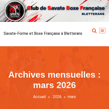
Aller
au
contenu
Savate-Forme et Boxe Française à Bletterans
Archives mensuelles :
mars 2026
Accueil
2026
mars