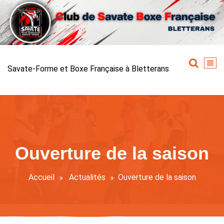
Aller
au
contenu
Savate-Forme et Boxe Française à Bletterans
Ouverture de la saison
Accueil
Actualités
Ouverture de la saison